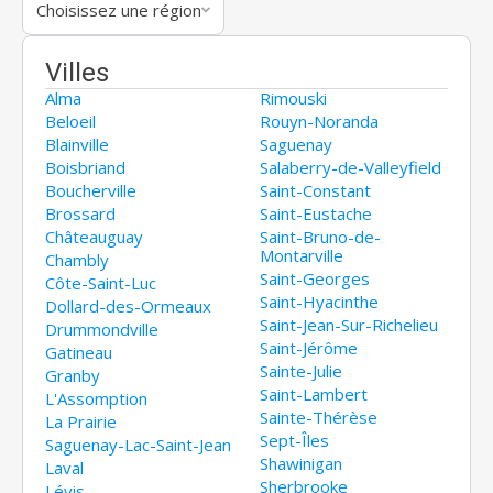
Choisissez une région
Villes
Alma
Rimouski
Beloeil
Rouyn-Noranda
Blainville
Saguenay
Boisbriand
Salaberry-de-Valleyfield
Boucherville
Saint-Constant
Brossard
Saint-Eustache
Châteauguay
Saint-Bruno-de-
Montarville
Chambly
Saint-Georges
Côte-Saint-Luc
Saint-Hyacinthe
Dollard-des-Ormeaux
Saint-Jean-Sur-Richelieu
Drummondville
Saint-Jérôme
Gatineau
Sainte-Julie
Granby
Saint-Lambert
L'Assomption
Sainte-Thérèse
La Prairie
Sept-Îles
Saguenay-Lac-Saint-Jean
Shawinigan
Laval
Sherbrooke
Lévis